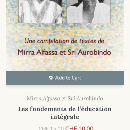
Add to Cart
Mirra Alfassa et Sri Aurobindo
Les fondements de l’éducation
intégrale
Le
Le
CHF
10.00
CHF
15.00