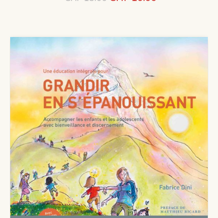
prix
prix
initial
actuel
était :
est :
CHF 15.00.
CHF 10.00.