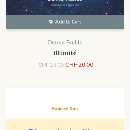
Add to Cart
Danna Faulds
Illimité
Le
Le
CHF
20.00
CHF
25.00
prix
prix
initial
actuel
était :
est :
CHF 25.00.
CHF 20.00.