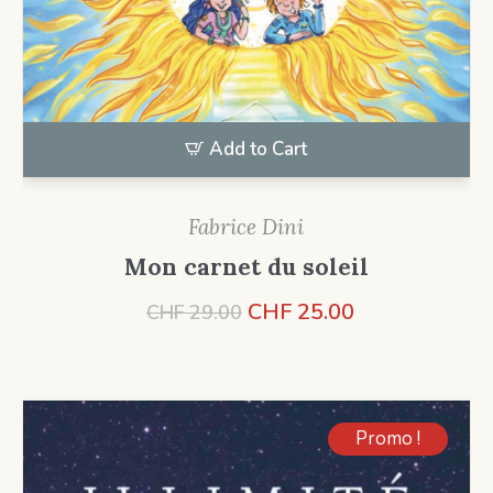
Add to Cart
Fabrice Dini
Mon carnet du soleil
Le
Le
CHF
25.00
CHF
29.00
prix
prix
initial
actuel
était :
est :
CHF 29.00.
CHF 25.00.
Promo !