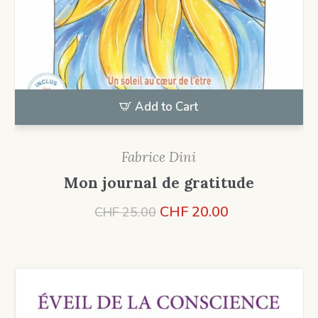
Add to Cart
Fabrice Dini
Mon journal de gratitude
Le
Le
CHF
20.00
CHF
25.00
prix
prix
initial
actuel
était :
est :
CHF 25.00.
CHF 20.00.