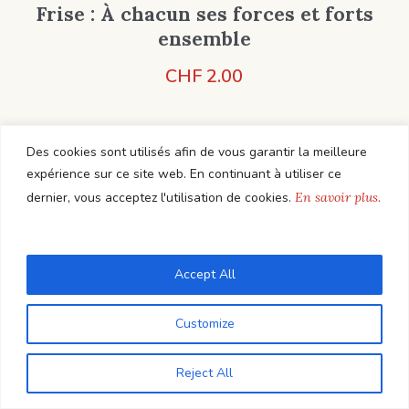
Frise : À chacun ses forces et forts
ensemble
CHF
2.00
Des cookies sont utilisés afin de vous garantir la meilleure
Add to Cart
expérience sur ce site web. En continuant à utiliser ce
dernier, vous acceptez l'utilisation de cookies.
En savoir plus.
Elena Lucciarini
Règle du feedback
Accept All
CHF
7.50
Customize
Reject All