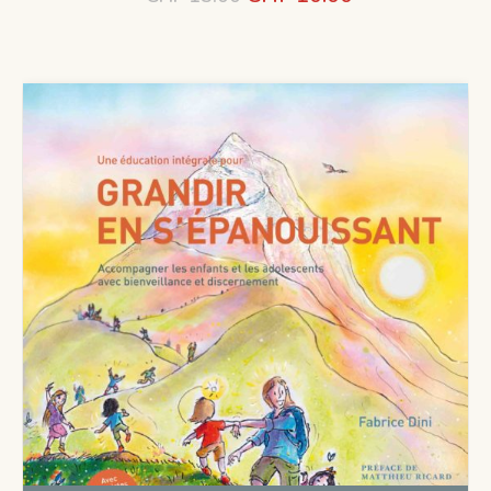
prix
prix
initial
actuel
était :
est :
CHF 15.00.
CHF 10.00.