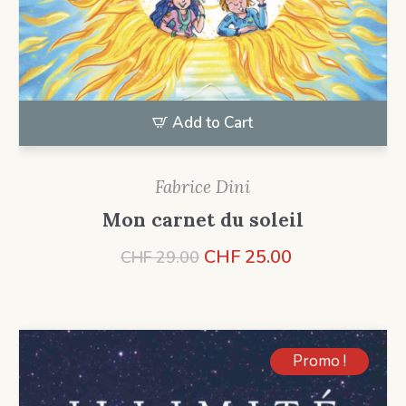
Add to Cart
Fabrice Dini
Mon carnet du soleil
Le
Le
CHF
25.00
CHF
29.00
prix
prix
initial
actuel
était :
est :
CHF 29.00.
CHF 25.00.
Promo !