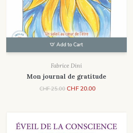
Add to Cart
Fabrice Dini
Mon journal de gratitude
Le
Le
CHF
20.00
CHF
25.00
prix
prix
initial
actuel
était :
est :
CHF 25.00.
CHF 20.00.