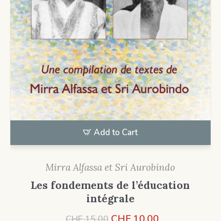
Add to Cart
Mirra Alfassa et Sri Aurobindo
Les fondements de l’éducation
intégrale
Le
Le
CHF
10.00
CHF
15.00