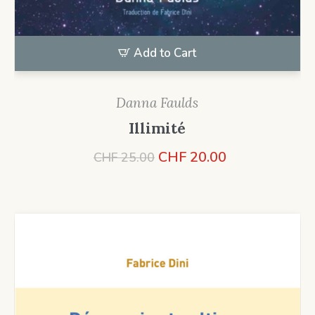
Add to Cart
Danna Faulds
Illimité
Le
Le
CHF
20.00
CHF
25.00
prix
prix
initial
actuel
était :
est :
CHF 25.00.
CHF 20.00.