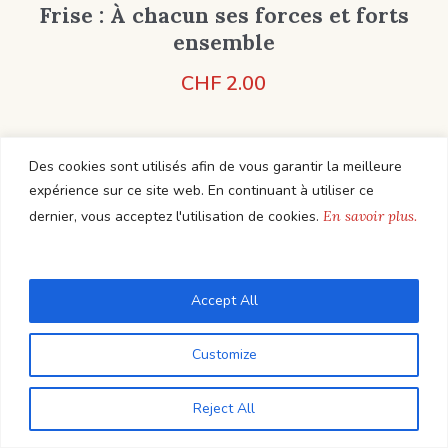
Frise : À chacun ses forces et forts
ensemble
CHF
2.00
Des cookies sont utilisés afin de vous garantir la meilleure
Add to Cart
expérience sur ce site web. En continuant à utiliser ce
dernier, vous acceptez l'utilisation de cookies.
En savoir plus.
Elena Lucciarini
Règle du feedback
Accept All
CHF
7.50
Customize
Reject All