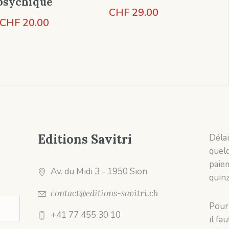
psychique
CHF
29.00
CHF
20.00
Editions Savitri
Délai
quelq
paiem
Av. du Midi 3
- 1950 Sion
quinz
contact@editions-savitri.ch
Pour 
+41 77 455 30 10
il fa