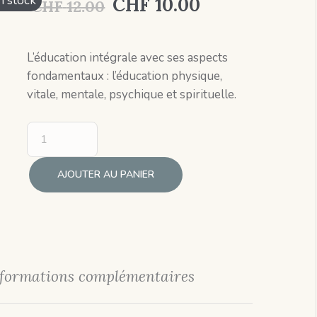
Le
Le
n stock
CHF
10.00
CHF
12.00
prix
prix
initial
actuel
L’éducation intégrale avec ses aspects
fondamentaux : l’éducation physique,
était :
est :
vitale, mentale, psychique et spirituelle.
CHF 12.00.
CHF 10.00.
AJOUTER AU PANIER
formations complémentaires