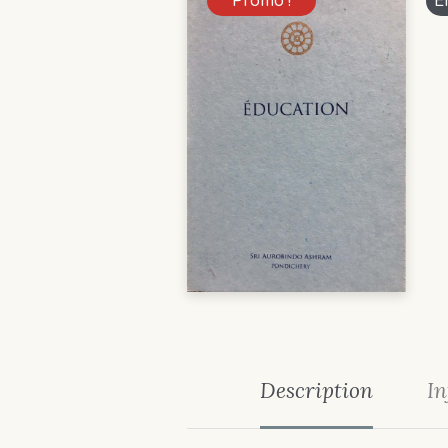
Promo !
E
Description
In