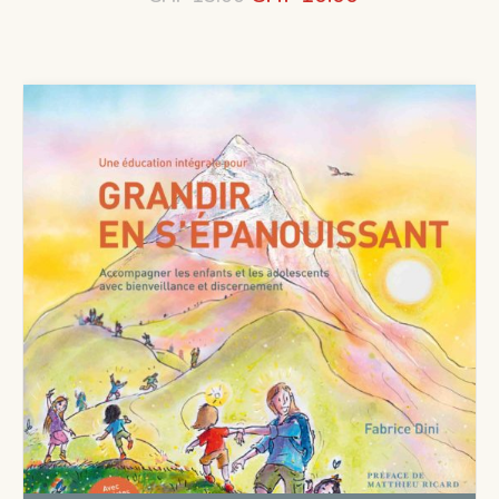
prix
prix
initial
actuel
était :
est :
CHF 15.00.
CHF 10.00.