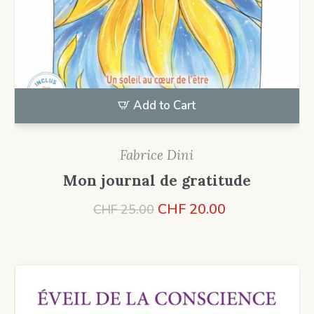
Add to Cart
Fabrice Dini
Mon journal de gratitude
Le
Le
CHF
20.00
CHF
25.00
prix
prix
initial
actuel
était :
est :
CHF 25.00.
CHF 20.00.