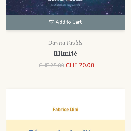
Add to Cart
Danna Faulds
Illimité
Le
Le
CHF
20.00
CHF
25.00
prix
prix
initial
actuel
était :
est :
CHF 25.00.
CHF 20.00.