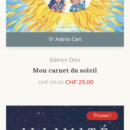
Add to Cart
Fabrice Dini
Mon carnet du soleil
Le
Le
CHF
25.00
CHF
29.00
prix
prix
initial
actuel
était :
est :
CHF 29.00.
CHF 25.00.
Promo !