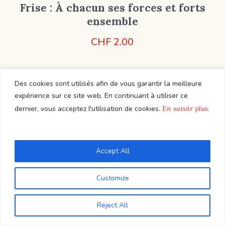
Frise : À chacun ses forces et forts
ensemble
CHF
2.00
Des cookies sont utilisés afin de vous garantir la meilleure
Add to Cart
expérience sur ce site web. En continuant à utiliser ce
dernier, vous acceptez l'utilisation de cookies.
En savoir plus.
Elena Lucciarini
Règle du feedback
Accept All
CHF
7.50
Customize
Reject All