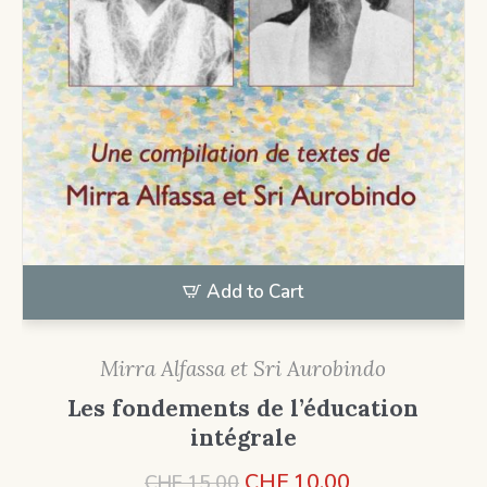
Add to Cart
Mirra Alfassa et Sri Aurobindo
Les fondements de l’éducation
intégrale
Le
Le
CHF
10.00
CHF
15.00