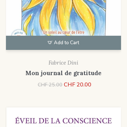
Add to Cart
Fabrice Dini
Mon journal de gratitude
Le
Le
CHF
20.00
CHF
25.00
prix
prix
initial
actuel
était :
est :
CHF 25.00.
CHF 20.00.