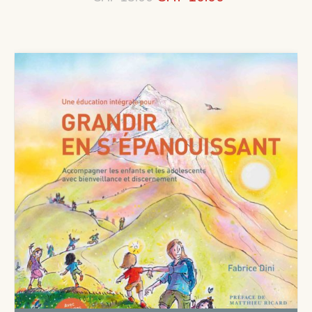
prix
prix
initial
actuel
était :
est :
CHF 15.00.
CHF 10.00.