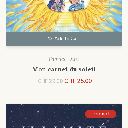
Add to Cart
Fabrice Dini
Mon carnet du soleil
Le
Le
CHF
25.00
CHF
29.00
prix
prix
initial
actuel
était :
est :
CHF 29.00.
CHF 25.00.
Promo !