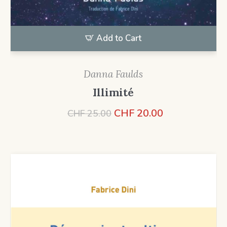
Add to Cart
Danna Faulds
Illimité
Le
Le
CHF
20.00
CHF
25.00
prix
prix
initial
actuel
était :
est :
CHF 25.00.
CHF 20.00.