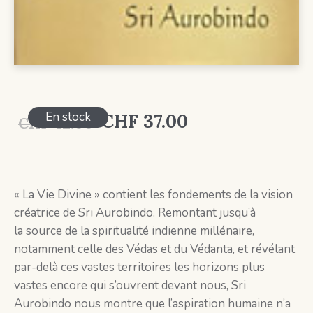
Le
Le
En stock
CHF
37.00
CHF
42.00
prix
prix
initial
actuel
était :
est :
« La Vie Divine » contient les fondements de la vision
créatrice de Sri Aurobindo. Remontant jusqu’à
CHF 42.00.
CHF 37.00.
la source de la spiritualité indienne millénaire,
notamment celle des Védas et du Védanta, et révélant
par-delà ces vastes territoires les horizons plus
vastes encore qui s’ouvrent devant nous, Sri
Aurobindo nous montre que l’aspiration humaine n’a