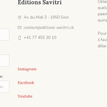
Editions Savitri
Délai
quelq
paiem
Av. du Midi 3
- 1950 Sion
quinz
contact@editions-savitri.ch
Pour 
+41 77 455 30 10
il fa
délai.
Instagram
e:
Facebook
Youtube