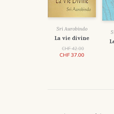
Sri Aurobindo
S
La vie divine
L
Le
CHF
42.00
prix
Le
CHF
37.00
initial
prix
était :
actuel
CHF 42.00.
est :
CHF 37.00.