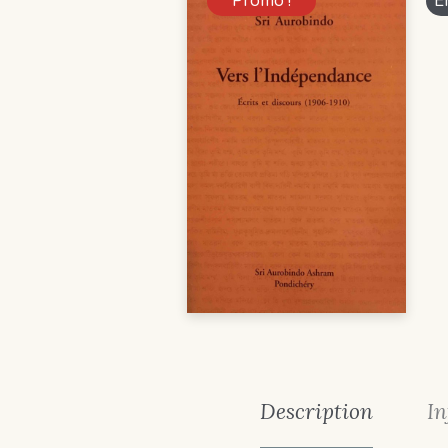
Promo !
E
Description
In