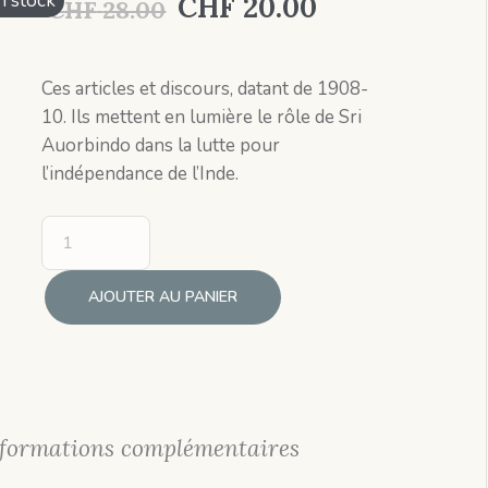
Le
Le
n stock
CHF
20.00
CHF
28.00
prix
prix
initial
actuel
Ces articles et discours, datant de 1908-
10. Ils mettent en lumière le rôle de Sri
était :
est :
Auorbindo dans la lutte pour
CHF 28.00.
CHF 20.00.
l’indépendance de l’Inde.
AJOUTER AU PANIER
formations complémentaires